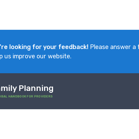
're looking for your feedback!
Please answer a 
p us improve our website.
mily Planning
OBAL HANDBOOK FOR PROVIDERS