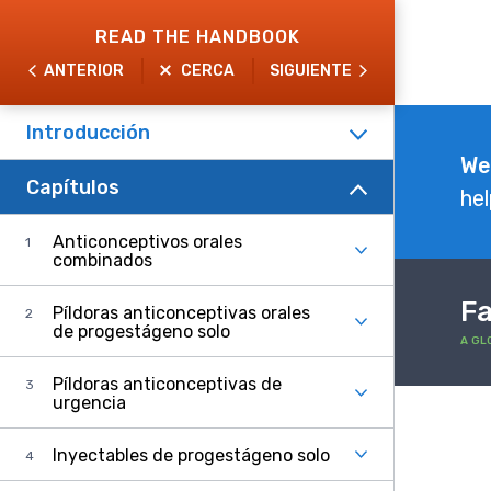
Skip
READ THE HANDBOOK
to
ANTERIOR
CERCA
SIGUIENTE
main
content
Introducción
Explore
We
Capítulos
the
hel
Handbook
Anticonceptivos orales
combinados
Fa
Píldoras anticonceptivas orales
de progestágeno solo
A GL
Píldoras anticonceptivas de
urgencia
Inyectables de progestágeno solo