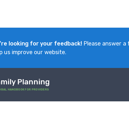
're looking for your feedback!
Please answer a 
p us improve our website.
mily Planning
OBAL HANDBOOK FOR PROVIDERS