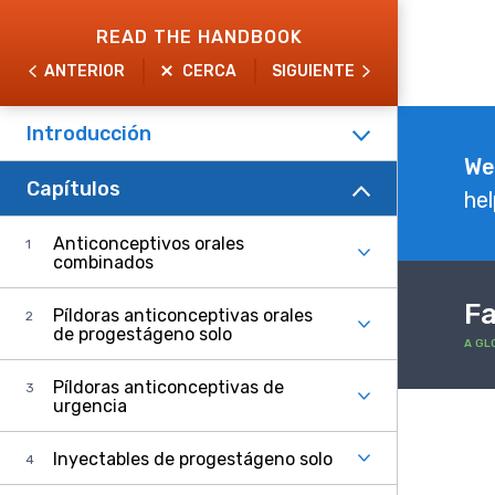
Skip
READ THE HANDBOOK
to
ANTERIOR
CERCA
SIGUIENTE
main
content
Introducción
Explore
We
Capítulos
the
hel
Handbook
Anticonceptivos orales
combinados
Fa
Píldoras anticonceptivas orales
de progestágeno solo
A GL
Píldoras anticonceptivas de
urgencia
Inyectables de progestágeno solo