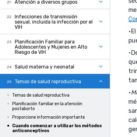
se
Atención a diversos grupos
me
Infecciones de transmisión
Con
sexual, incluida la infección por el
VIH
E
pue
Planificación Familiar para
Adolescentes y Mujeres en Alto
De
Riesgo de VIH
qu
Salud materna y neonatal
tr
ta
Temas de salud reproductiva
Mé
Temas de salud reproductiva
mé
Planificación familiar en la atención
postaborto
san
Proporcione información importante
cal
Cuando comenzar a utilizar los métodos
gen
anticonceptivos