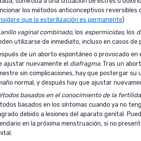
dada, sometida a una situación de estrés o dolor
ncionar los métodos anticonceptivos reversibles 
sidere que la esterilización es permanente
)
l
anillo vaginal combinado
, los
espermicidas
, los
d
den utilizarse de inmediato, incluso en casos de 
spués de un aborto espontáneo o provocado en el
e ajustar nuevamente el
diafragma
. Tras un abo
imestre sin complicaciones, hay que postergar su
maño normal, y después hay que ajustar nuevamen
todos basados en el conocimiento de la fertilida
todos basados en los síntomas cuando ya no tenga
grado debido a lesiones del aparato genital. Pue
endario en la próxima menstruación, si no presen
ital.