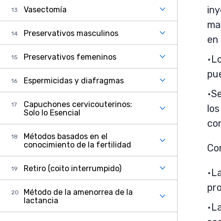
in
Vasectomía
mas
Preservativos masculinos
en 
Preservativos femeninos
Lo
pu
Espermicidas y diafragmas
Se
Capuchones cervicouterinos:
los
Solo lo Esencial
con
Métodos basados en el
conocimiento de la fertilidad
Con
Retiro (coito interrumpido)
La
pr
Método de la amenorrea de la
lactancia
L