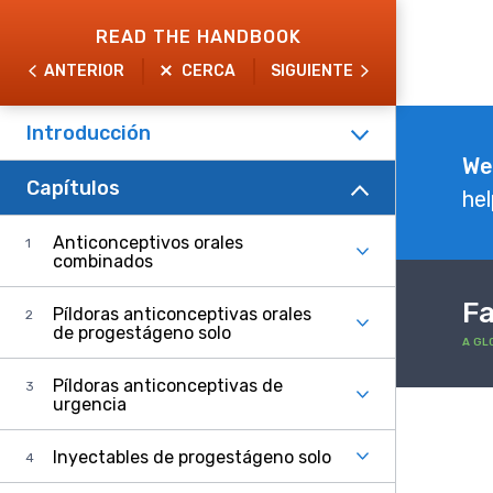
Skip
READ THE HANDBOOK
to
ANTERIOR
CERCA
SIGUIENTE
main
content
Introducción
Explore
We
Capítulos
the
hel
Handbook
Anticonceptivos orales
combinados
Fa
Píldoras anticonceptivas orales
de progestágeno solo
A GL
Píldoras anticonceptivas de
urgencia
Inyectables de progestágeno solo