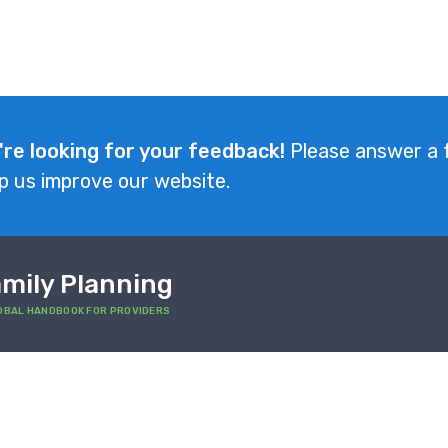
're looking for your feedback!
Please answer a 
p us improve our website.
mily Planning
OBAL HANDBOOK FOR PROVIDERS