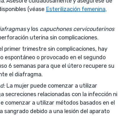
ida. Asesore cuidadosamente y asegúrese de
disponibles (véase
Esterilización femenina,
iafragmas
y los
capuchones cervicouterinos
perforación uterina sin complicaciones.
 primer trimestre sin complicaciones, hay
rto espontáneo o provocado en el segundo
 uso 6 semanas para que el útero recupere su
te el diafragma.
d:
La mujer puede comenzar a utilizar
 secreciones relacionadas con la infección ni
de comenzar a utilizar métodos basados en el
ta sangrado debido a una lesión del aparato