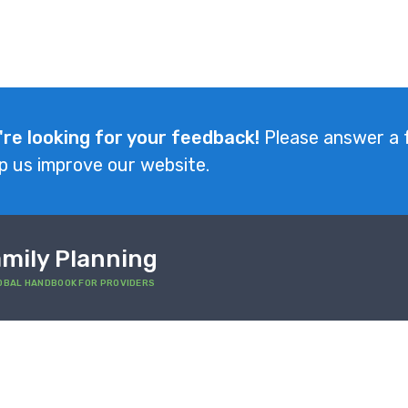
're looking for your feedback!
Please answer a 
p us improve our website.
mily Planning
OBAL HANDBOOK FOR PROVIDERS