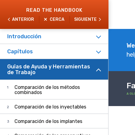
Skip
READ THE HANDBOOK
to
ANTERIOR
CERCA
SIGUIENTE
main
content
Introducción
Explore
We
Capítulos
the
hel
Handbook
Guîas de Ayuda y Herramientas
de Trabajo
Fa
Comparación de los métodos
combinados
A GL
Comparación de los inyectables
Comparación de los implantes