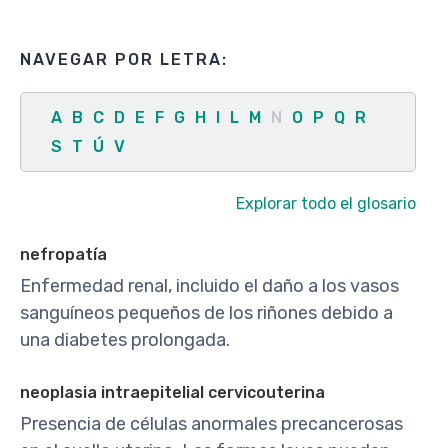
NAVEGAR POR LETRA:
A
B
C
D
E
F
G
H
I
L
M
N
O
P
Q
R
S
T
Ú
V
Explorar todo el glosario
nefropatía
Enfermedad renal, incluido el daño a los vasos
sanguíneos pequeños de los riñones debido a
una diabetes prolongada.
neoplasia intraepitelial cervicouterina
Presencia de células anormales precancerosas