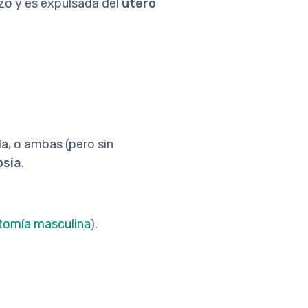
zo y es expulsada del
útero
da, o ambas (pero sin
psia
.
tomía masculina
).