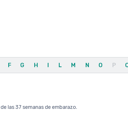
F
G
H
I
L
M
N
O
P
s de las 37 semanas de embarazo.