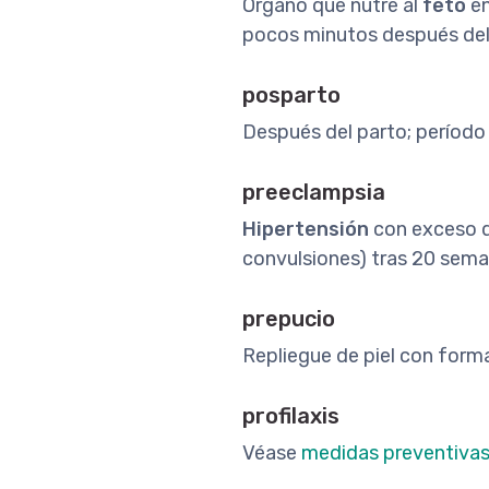
Órgano que nutre al
feto
en
pocos minutos después del
posparto
Después del parto; período
preeclampsia
Hipertensión
con exceso de
convulsiones) tras 20 sem
prepucio
Repliegue de piel con form
profilaxis
Véase
medidas preventiva