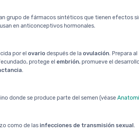
n grupo de fármacos sintéticos que tienen efectos sim
 usan en anticonceptivos hormonales.
cida por el
ovario
después de la
ovulación
. Prepara al
fecundado, protege el
embrión
, promueve el desarroll
actancia
.
ino donde se produce parte del semen (véase
Anatomí
azo como de las
infecciones de transmisión sexual
.