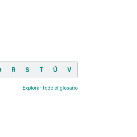
Q
R
S
T
Ú
V
Explorar todo el glosario