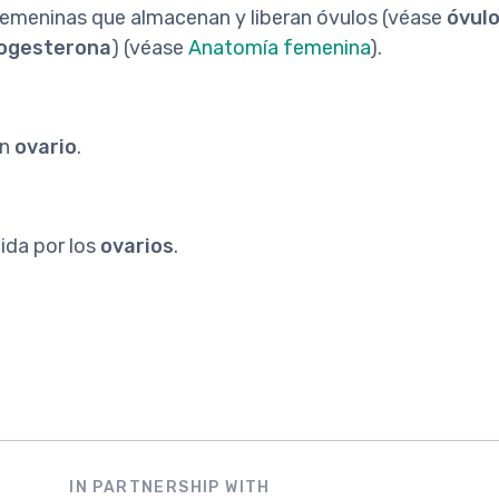
femeninas que almacenan y liberan óvulos (véase
óvul
ogesterona
) (véase
Anatomía femenina
).
un
ovario
.
ida por los
ovarios
.
IN PARTNERSHIP WITH