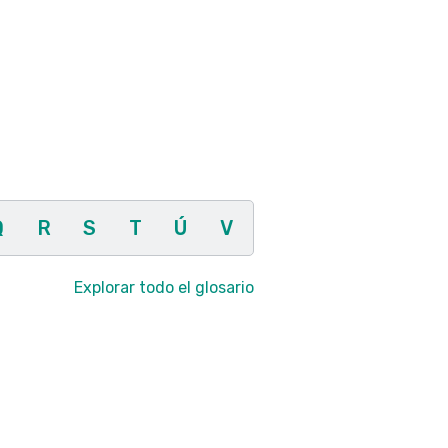
Q
R
S
T
Ú
V
Explorar todo el glosario