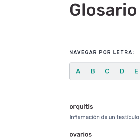
Glosario
NAVEGAR POR LETRA:
A
B
C
D
E
orquitis
Inflamación de un testícul
ovarios