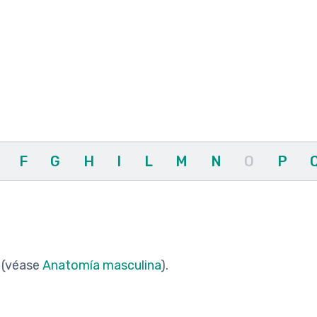
F
G
H
I
L
M
N
O
P
o (véase
Anatomía masculina
).